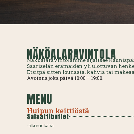
NÄKÖALARAVINTOLA
Näköalaravintolamme sijaitsee Kaunispää
Saariselän erämaiden yli ulottuvan hen
Etsitpä sitten lounasta, kahvia tai makea
Avoinna joka päivä 10:00 – 19:00.
MENU
Huipun
keittiöstä
Salaattibuffet
-alkuruokana