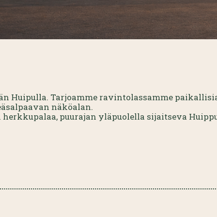
n Huipulla. Tarjoamme ravintolassamme paikallisia 
keäsalpaavan näköalan.
a herkkupalaa, puurajan yläpuolella sijaitseva Huipp