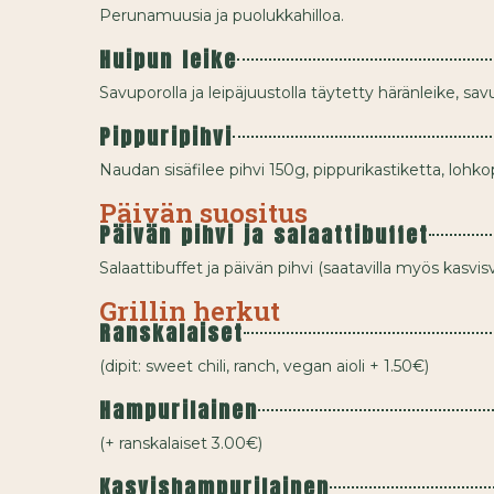
Perunamuusia ja puolukkahilloa.
Huipun leike
Savuporolla ja leipäjuustolla täytetty häränleike, sa
Pippuripihvi
Naudan sisäfilee pihvi 150g, pippurikastiketta, lohkop
Päivän suositus
Päivän pihvi ja salaattibuffet
Salaattibuffet ja päivän pihvi (saatavilla myös kasvis
Grillin herkut
Ranskalaiset
(dipit: sweet chili, ranch, vegan aioli + 1.50€)
Hampurilainen
(+ ranskalaiset 3.00€)
Kasvishampurilainen