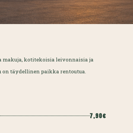
makuja, kotitekoisia leivonnaisia ja
u on täydellinen paikka rentoutua.
7,90€