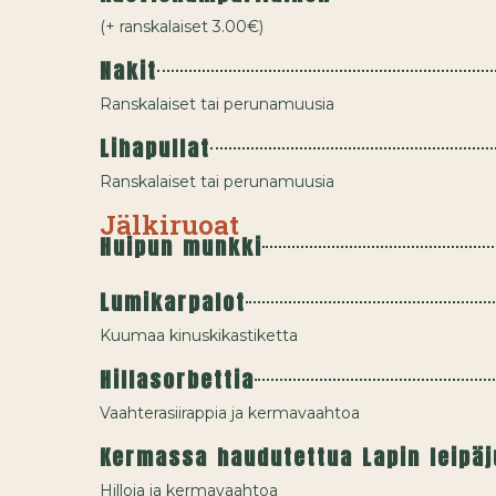
(+ ranskalaiset 3.00€)
Nakit
Ranskalaiset tai perunamuusia
Lihapullat
Ranskalaiset tai perunamuusia
Jälkiruoat
Huipun munkki
Lumikarpalot
Kuumaa kinuskikastiketta
Hillasorbettia
Vaahterasiirappia ja kermavaahtoa
Kermassa haudutettua Lapin leipä
Hilloja ja kermavaahtoa