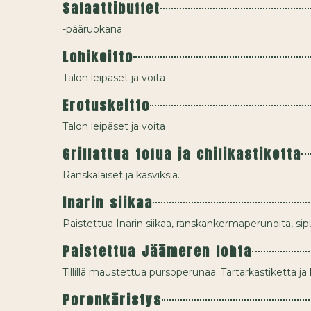
Salaattibuffet
-pääruokana
Lohikeitto
Talon leipäset ja voita
Erotuskeitto
Talon leipäset ja voita
Grillattua tofua ja chilikastiketta
Ranskalaiset ja kasviksia.
Inarin siikaa
Paistettua Inarin siikaa, ranskankermaperunoita, sipul
Paistettua Jäämeren lohta
Tillillä maustettua pursoperunaa. Tartarkastiketta ja 
Poronkäristys